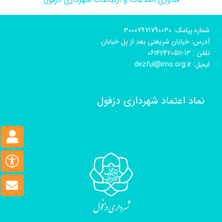
شماره پیامک: 30007971790030
آدرس: خیابان شریعتی بعد از پل خیابان
تلفن : 13-06142420511
ایمیل: dezful@imo.org.ir
نماد اعتماد شهرداری دزفول