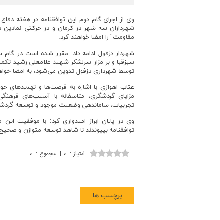
وی از اجرای گام دوم این توافقنامه در هفته دفاع
شهرداران سه شهر در کرمان و در حرکتی نمادین در
مقاومت" را امضا خواهند کرد.
شهردار دزفول ادامه داد: مقرر شده است در گام 
سبزقبا و بر مزار سرلشکر شهید غلامعلی رشید تکمیل
توسط شهرداری دزفول تدوین می‌شود، به امضا خواه
عتاب اهوازی با اشاره به فرصت‌ها و تهدیدهای حو
مزایای گردشگری، متاسفانه با آسیب‌های فرهنگی ن
تجربیات، ساماندهی وضعیت موجود و توسعه گردشگ
وی در پایان ابراز امیدواری کرد: با موفقیت این
توافقنامه بپیوندند تا شاهد توسعه متوازن و صحیح 
امتیاز
:
۰
|
مجموع
:
۰
برچسب ها