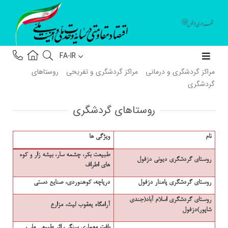
FA-IR
مراکز گردشگری و درمانی
مراکز گردشگری و تفریحی
روستاهای
گردشگری
روستاهای گردشگری
نام
ویژگی ها
طبیعت بکر، چشمه سار، بیشه زار و کوه
روستای گردشگری دیونی دزفول
های اطراف
روستای گردشگری پامنار دزفول
دریاچه، کوهنوردی، صنایع دستی
روستای گردشگری اسلام آباد(جندی
آرامگاه یعقوب لیث، مزارع
شاپور)دزفول
بافت معماری سنگی، اثر طبیعی ملی،