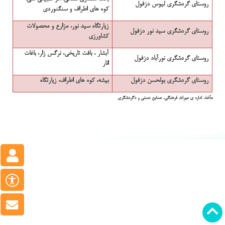
روستای گردشگری لیوس دزفول
کوه های اطراف و سنگنوردی
زیارتگاه سید نور، مزارع و محصولات
روستای گردشگری سید نور دزفول
کشاورزی
آبشار ، بافت تاریخی، نرگس زار، باغات
روستای گردشگری نورآباد دزفول
انار
روستای گردشگری بولحسن دزفول
بیشه، کوه های اطراف، زیارتگاه
مأخذ: اداره ی میراث فرهنگی، صنایع دستی و دگردشگری